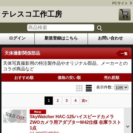
PCサイト
テレスコ工作工房
ログイン
新規登録はこちら
お問い合わせ
天体撮影関係部品
一覧
天体写真撮影用の特注製作品やオリジナル部品、メーカーとの
コラボ商品など
おすすめ順
価格の安い順
売れ筋順
表示件数
:
1
2
3
4
次
»
SkyWatcher HAC-125ハイスピードカメラ
ZWOカメラ用アダプターM42仕様 在庫ラスト
1点