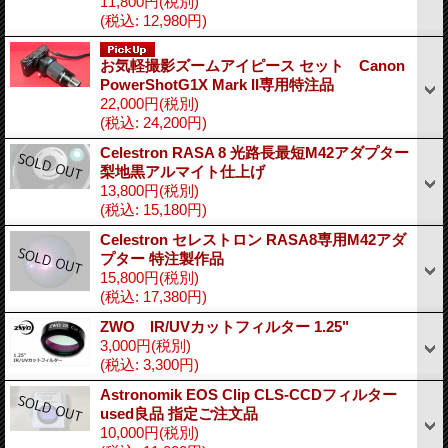
11,800円
(税別)
(税込
:
12,980円)
お気軽撮影ズームアイピース セット Canon
PowerShotG1X Mark II専用特注品
22,000円
(税別)
(税込
:
24,200円)
Celestron RASA 8 光路長最短M42アダプター
梨地黒アルマイト仕上げ
13,800円
(税別)
(税込
:
15,180円)
Celestron セレストロン RASA8専用M42アダ
プター 特注製作品
15,800円
(税別)
(税込
:
17,380円)
ZWO IR/UVカットフィルター 1.25"
3,000円
(税別)
(税込
:
3,300円)
Astronomik EOS Clip CLS-CCDフィルター
used良品 指定ご注文品
10,000円
(税別)