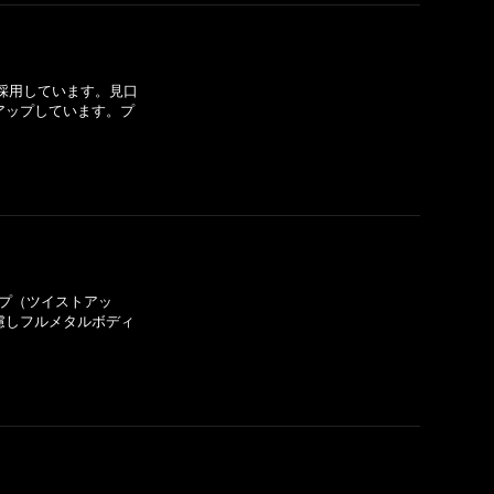
採用しています。見口
アップしています。プ
ップ（ツイストアッ
慮しフルメタルボディ