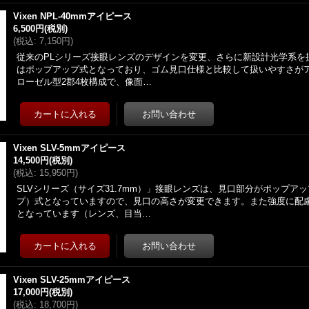
Vixen NPL-40mmアイピース
6,500円
(税別)
(
税込
:
7,150円
)
従来のPLシリーズ接眼レンズのデザインを変更、さらに新設計光学系を
はポップアップ式となっており、ゴム見口仕様と比較して扱いやすさが
ローゼル型2郡4枚構成で、像面…
Vixen SLV-5mmアイピース
14,500円
(税別)
(
税込
:
15,950円
)
SLVシリーズ（サイズ31.7mm）」接眼レンズは、見口部分がポップア
プ）式となっていますので、見口の高さが変更できます。また強度に配
となっています（レンズ、目当…
Vixen SLV-25mmアイピース
17,000円
(税別)
(
税込
:
18,700円
)