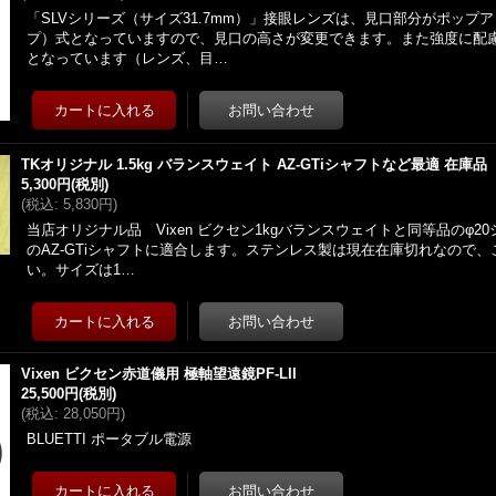
「SLVシリーズ（サイズ31.7mm）」接眼レンズは、見口部分がポップ
プ）式となっていますので、見口の高さが変更できます。また強度に配
となっています（レンズ、目…
TKオリジナル 1.5kg バランスウェイト AZ-GTiシャフトなど最適 在庫品
5,300円
(税別)
(
税込
:
5,830円
)
当店オリジナル品 Vixen ビクセン1kgバランスウェイトと同等品のφ2
のAZ-GTiシャフトに適合します。ステンレス製は現在在庫切れなので
い。サイズは1…
Vixen ビクセン赤道儀用 極軸望遠鏡PF-LII
25,500円
(税別)
(
税込
:
28,050円
)
BLUETTI ポータブル電源