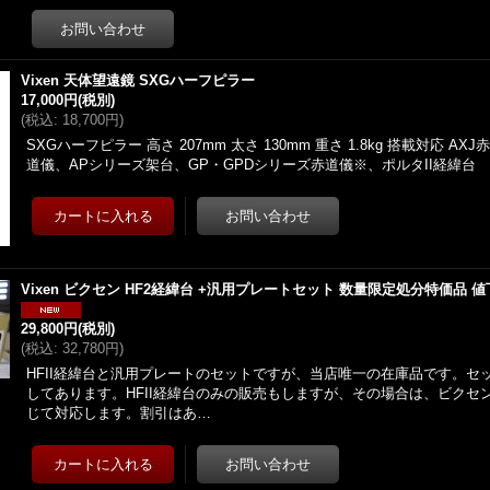
Vixen 天体望遠鏡 SXGハーフピラー
17,000円
(税別)
(
税込
:
18,700円
)
SXGハーフピラー 高さ 207mm 太さ 130mm 重さ 1.8kg 搭載対応 A
道儀、APシリーズ架台、GP・GPDシリーズ赤道儀※、ポルタII経緯
Vixen ビクセン HF2経緯台 +汎用プレートセット 数量限定処分特価品 
29,800円
(税別)
(
税込
:
32,780円
)
HFII経緯台と汎用プレートのセットですが、当店唯一の在庫品です。セ
してあります。HFII経緯台のみの販売もしますが、その場合は、ビクセ
じて対応します。割引はあ…