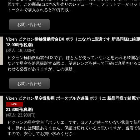
麗です。この商品には本来別売りのレデューサー、フラットナーがセッ
トータルで購入されると20万円以…
Vixen ビクセン極軸微動雲台DX ポラリエなどに最適です 新品同様に綺
18,000円
(税別)
(
税込
:
19,800円
)
ビクセン極軸微動雲台DXです。ほとんど使っていないと思われる綺麗な
などで星空を追尾撮影する際に、望遠レンズを使って正確に追尾させる
わせる必要がありますが、この微動…
Vixen ビクセン星空撮影用 ポータブル赤道儀 ポラリエ 新品同様で綺麗
21,800円
(税別)
(
税込
:
23,980円
)
ビクセンの星空雲台「ポラリエ」です。ほとんど使っていない状態で新
す。動作には問題ありません。保証は切れていると思いますが、当店で
すので、安心してお買い求めくださ…