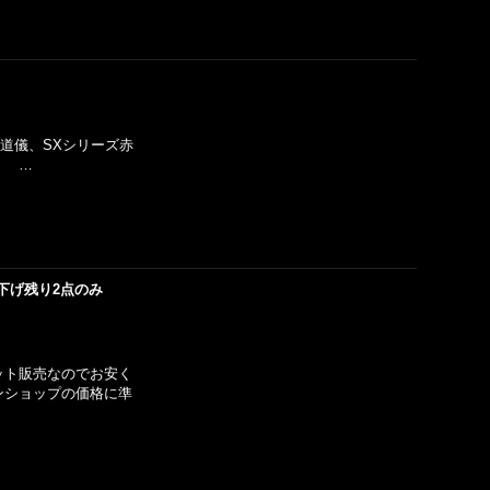
XJ赤道儀、SXシリーズ赤
台 …
値下げ残り2点のみ
ット販売なのでお安く
ンショップの価格に準