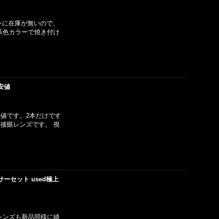
センに在庫が無いので、
系色カラーで焼き付け
安値
安値です。2本だけです
の接眼レンズです。 視
サーセット used極上
レンズも新品同様に綺