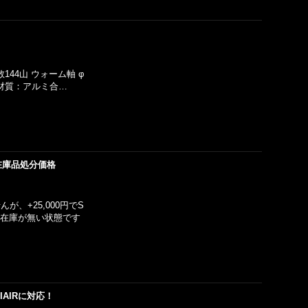
144山 ウォーム軸 φ
、材質：アルミ合…
の在庫品処分価格
、+25,000円でS
も在庫が無い状態です
IAIRに対応！