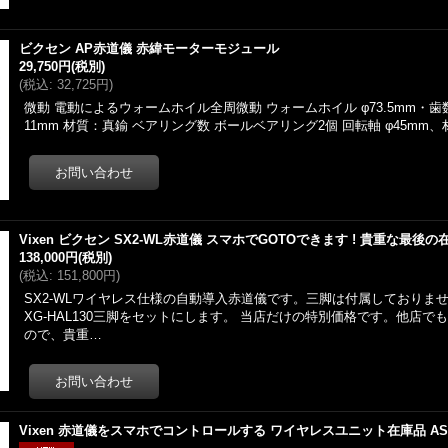
ビクセン AP赤道儀 赤緯モーターモジュール
29,750円
(税別)
(
税込
:
32,725円
)
微動 電動によるウォームホイル全周微動 ウォームホイル φ73.5mm・歯数
11mm 材質：真鍮 ベアリング数 ボールベアリング2個 回転軸 φ45mm
Vixen ビクセン SX2-WL赤道儀 スマホでGOTOできます ! 貴重な最後
138,000円
(税別)
(
税込
:
151,800円
)
SX2-WLワイヤレス仕様の自動導入赤道儀です。三脚は付属しておりませんが
XG-HAL130三脚をセットにします。 当店だけの特別価格です。他店で
ので、貴重…
Vixen 赤道儀をスマホでコントロールする ワイヤレスユニット在庫品 AS