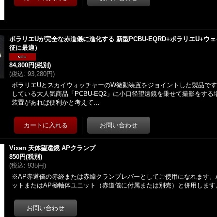
ポラリエUが完全な赤道儀に進化する 新型PCBU-EQRD+ポラリエU+
征に最適）
84,800円
(税別)
(
税込
:
93,280円
)
ポラリエUとスカイウォッチャーのW微動装置をジョイントした製品で
している大人気商品「PCBU-EQ2」に小口径望遠鏡を乗せて撮影をす
装置があれば便利かと考えて…
Vixen 天体望遠鏡 APクランプ
850円
(税別)
(
税込
:
935円
)
※AP赤道儀の赤経または赤緯クランプレバーとしてご使用になれます。
ットまたはAP極軸体ユニット（赤道儀に付属または別売）と併用します