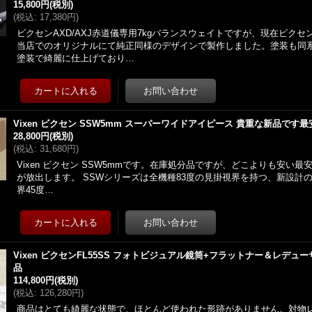
15,800円
(税別)
(
税込
:
17,380円
)
ビクセンAXD/AXJ赤道儀専用7kgバランスウェイトですが、現在ビク
当店でのオリジナルにて純正同様のデザインで製作しました。塗装も同
塗装で綺麗に仕上げており…
Vixen ビクセン SSW5mm スーパーワイドアイピース 貴重な新品です最
28,800円
(税別)
(
税込
:
31,680円
)
Vixen ビクセン SSW5mmです。在庫処分品ですが、どこよりも安い最
が放出します。 SSWシリーズは全機種83度の見掛視界を持つ、新設計
界45度…
Vixen ビクセンFL55SS フォトビジュアル鏡筒+フラットナー＆レデュー
品
114,800円
(税別)
(
税込
:
126,280円
)
商品はとても綺麗な状態で、ほとんど使われた形跡がありません。対物