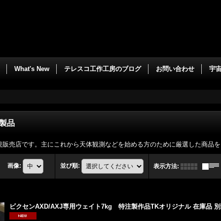
What's New
テレスコ工作工房のブログ
お問い合わせ
宇
製品
規販売店です。主にこれから天体観測などを始める方のために厳選した商品を
画像
:
並び順
:
表示方法
:
ビクセンAXD/AXJ専用ウェイト7kg 特注製作品TKオリジナル 在庫品 