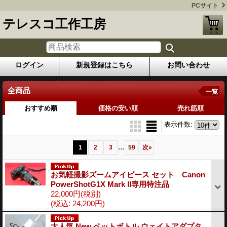
PCサイト
テレスコ工作工房
ログイン
新規登録はこちら
お問い合わせ
全商品
一覧
おすすめ順
価格の安い順
売れ筋順
表示件数
:
...
1
2
3
59
次
»
お気軽撮影ズームアイピース セット Canon
PowerShotG1X Mark II専用特注品
22,000円
(税別)
(税込
:
24,200円)
大人気 New ペットボトル ウェイトアダプタ