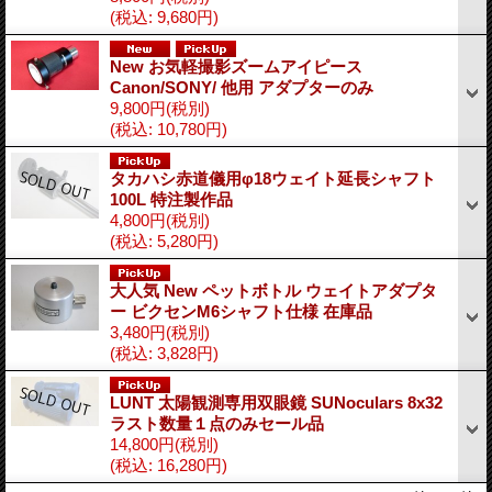
(税込
:
9,680円)
New お気軽撮影ズームアイピース
Canon/SONY/ 他用 アダプターのみ
9,800円
(税別)
(税込
:
10,780円)
タカハシ赤道儀用φ18ウェイト延長シャフト
100L 特注製作品
4,800円
(税別)
(税込
:
5,280円)
大人気 New ペットボトル ウェイトアダプタ
ー ビクセンM6シャフト仕様 在庫品
3,480円
(税別)
(税込
:
3,828円)
LUNT 太陽観測専用双眼鏡 SUNoculars 8x32
ラスト数量１点のみセール品
14,800円
(税別)
(税込
:
16,280円)