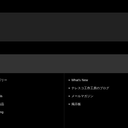
ゴリー
What's New
テレスコ工作工房のブログ
ls
メールマガジン
商品
掲示板
ing