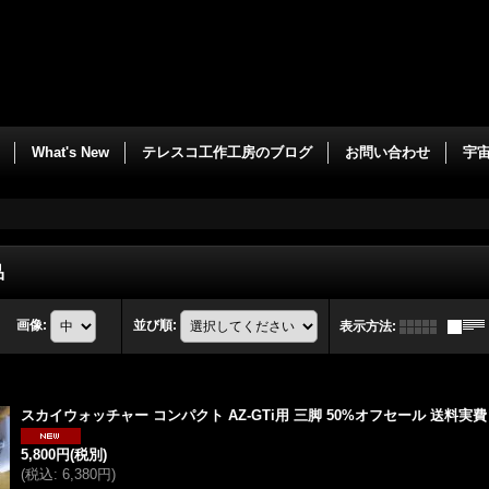
What's New
テレスコ工作工房のブログ
お問い合わせ
宇
品
画像
:
並び順
:
表示方法
:
スカイウォッチャー コンパクト AZ-GTi用 三脚 50%オフセール 送料実費
5,800円
(税別)
(
税込
:
6,380円
)