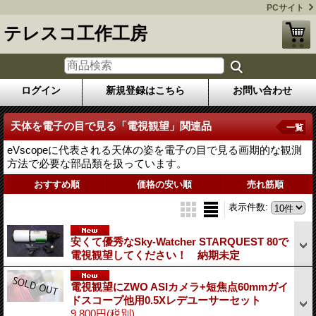
PCサイト
テレスコ工作工房
ログイン
新規登録はこちら
お問い合わせ
天体を電子の目で見る「電視観望」関連品
一覧
eVscopeに代表される天体の姿を電子の目で見る画期的な観測
方法で必要な部品類を扱っています。
おすすめ順
価格の安い順
売れ筋順
表示件数
:
安くて優秀なSky-Watcher STARQUEST 80で
電視観望してください！ 納期未定
電視観望にZWO ASIカメラ+短焦点60mmガイ
ドスコープ他用0.5Xレデユーサーセット
9,800円
(税別)