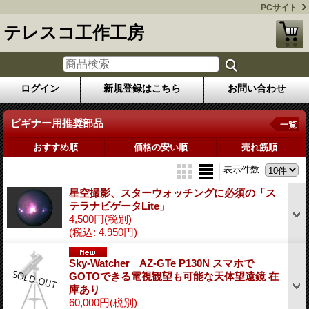
PCサイト
テレスコ工作工房
ログイン
新規登録はこちら
お問い合わせ
ビギナー用推奨部品
一覧
おすすめ順
価格の安い順
売れ筋順
表示件数
:
星空撮影、スターウォッチングに必須の「ス
テラナビゲータLite」
4,500円
(税別)
(税込
:
4,950円)
Sky-Watcher AZ-GTe P130N スマホで
GOTOできる電視観望も可能な天体望遠鏡 在
庫あり
60,000円
(税別)