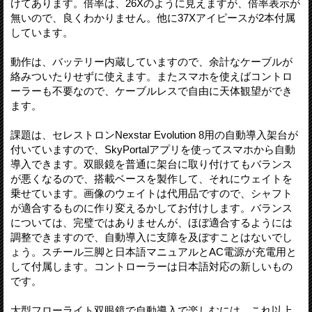
けてあります。倍率は、26Xのように見えますが、倍率表示が
無いので、良くわかりません。他に37Xアイピースが2本付属
しています。
動作は、バッテリー内蔵していますので、余計なケーブルが
絡みついたりせずに使えます。またスマホを使えばコントロ
ーラーも不要なので、ケーブルレスで自由に天体観望ができ
ます。
課題は、セレストロンNexstar Evolution 8用の自動導入架台が
付いていますので、SkyPortalアプリを使ってスマホから自動
導入できます。双眼鏡を普通に架台に取り付けてもバランス
が悪くなるので、搭載ベースを製作して、それにウェイトを
乗せています。画像のウェイトは代用品ですので、シャフト
が適合するものに作り変えるかしてお付けします。バランス
については、完璧ではありませんが、ほぼ適合するようには
調整できますので、自動導入に支障を及ぼすことはないでし
ょう。スチール三脚と日本語マニュアルとAC電源が充電用と
して付属します。コントローラーは日本語対応の新しいもの
です。
大型フローライト双眼鏡で自動導入で楽しむには、これ以上