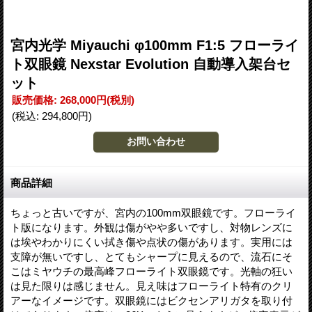
宮内光学 Miyauchi φ100mm F1:5 フローライ
ト双眼鏡 Nexstar Evolution 自動導入架台セ
ット
販売価格
:
268,000円
(税別)
(税込
:
294,800円
)
商品詳細
ちょっと古いですが、宮内の100mm双眼鏡です。フローライ
ト版になります。外観は傷がやや多いですし、対物レンズに
は埃やわかりにくい拭き傷や点状の傷があります。実用には
支障が無いですし、とてもシャープに見えるので、流石にそ
こはミヤウチの最高峰フローライト双眼鏡です。光軸の狂い
は見た限りは感じません。見え味はフローライト特有のクリ
アーなイメージです。双眼鏡にはビクセンアリガタを取り付