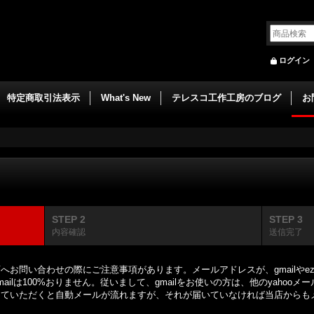
ログイン
特定商取引法表示
What's New
テレスコ工作工房のブログ
お
STEP 2
STEP 3
内容確認
送信完了
お問い合わせの際にご注意事項があります。メールアドレスが、gmailやe
ilは100%おりません。従いまして、gmailをお使いの方は、他のyahoo
していただくと自動メールが流れますが、それが届いていなければ当店からも